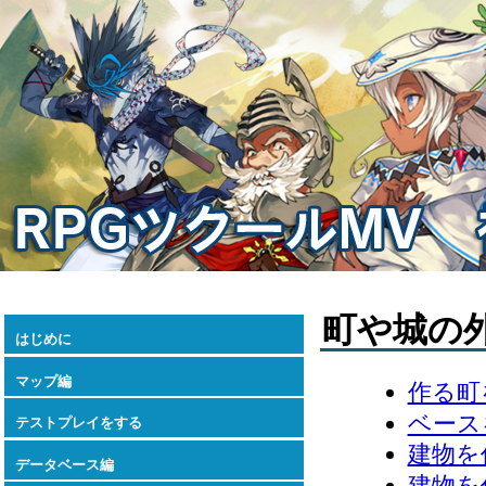
町や城の
はじめに
マップ編
作る町
ベース
テストプレイをする
建物を
データベース編
建物を