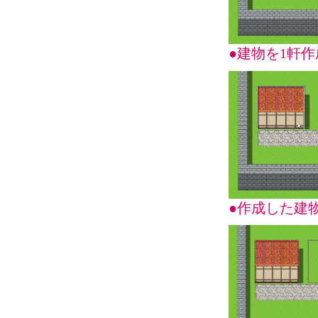
●建物を1軒
●作成した建