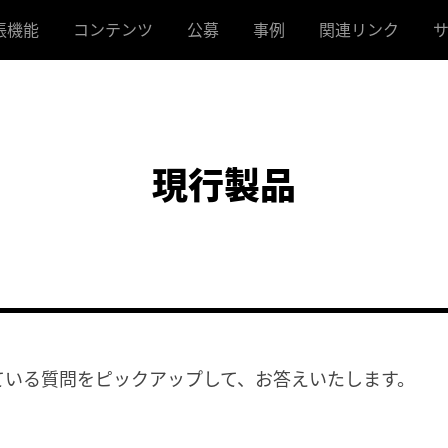
張機能
コンテンツ
公募
事例
関連リンク
ターコンバータ
Makerシリーズの歩み
公式DLC募集
ー
RPGツクールMZ 初心者講
アクツクタイトル募集
お
すけゐらぁ
座
ー
REATORS
RPGツクールMV Trinity 初
現行製品
心者講座
ア
RPGツクールMV 初心者講
座
RTP（ラ
ユーザー作品紹介
ている質問をピックアップして、お答えいたします。