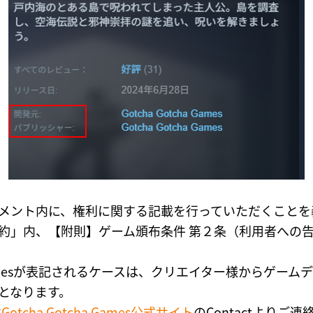
メント内に、権利に関する記載を行っていただくことを
利用規約」内、【附則】ゲーム頒布条件 第２条（利用者へ
Gamesが表記されるケースは、クリエイター様からゲームデータを
となります。
は
Gotcha Gotcha Games公式サイト
のContactよりご