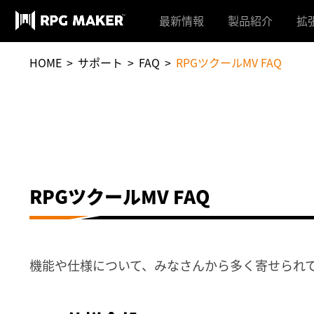
最新情報
製品紹介
拡
Maker シリーズ公式DLC
3Dキャラク
HOME
サポート
FAQ
RPGツクールMV FAQ
Maker シリーズとは？
ぴくせる
ツクール製オリジナルゲ
ISEKAI C
ム
RPGツクールMV FAQ
機能や仕様について、みなさんから多く寄せられ