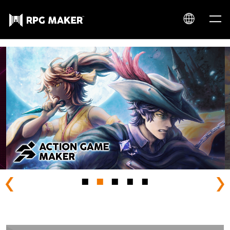
JP
EN