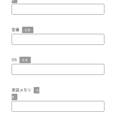
型番
任意
OS
任意
実装メモリ
任
意