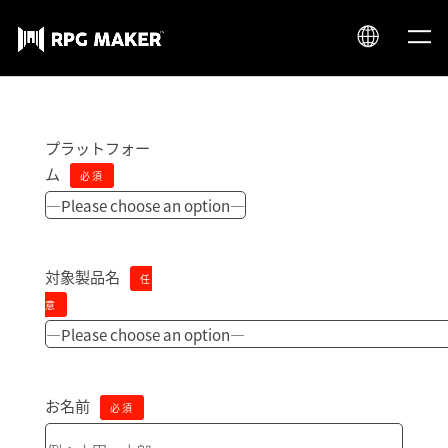
JP
EN
プラットフォー
ム
必須
対象製品名
任
意
お名前
必須