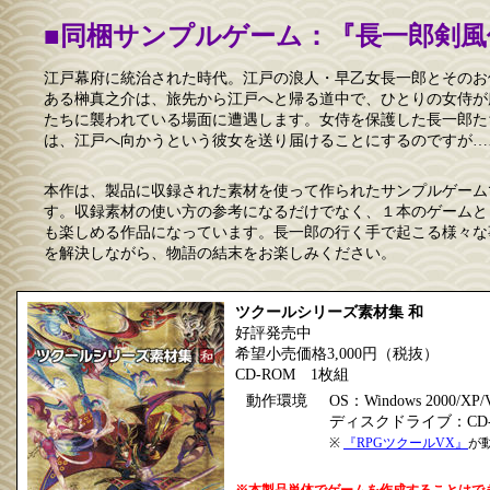
■同梱サンプルゲーム：『長一郎剣風
江戸幕府に統治された時代。江戸の浪人・早乙女長一郎とそのお
ある榊真之介は、旅先から江戸へと帰る道中で、ひとりの女侍が
たちに襲われている場面に遭遇します。女侍を保護した長一郎た
は、江戸へ向かうという彼女を送り届けることにするのですが…
本作は、製品に収録された素材を使って作られたサンプルゲーム
す。収録素材の使い方の参考になるだけでなく、１本のゲームと
も楽しめる作品になっています。長一郎の行く手で起こる様々な
を解決しながら、物語の結末をお楽しみください。
ツクールシリーズ素材集 和
好評発売中
希望小売価格3,000円（税抜）
CD-ROM 1枚組
動作環境
OS：Windows 2000/XP
ディスクドライブ：CD
※
『RPGツクールVX』
が