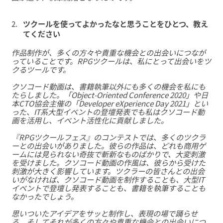
ツクールを使ってよかったなと思うことをひとつ、教え
てください
作品制作が、多くの方々や貴重な機会との出会いにつなが
っていることです。RPGツクールは、私にとって出会いをツ
クるツールです。
クソコード動画は、書籍執筆以外にも多くの機会を私にも
たらしました。「Object-Oriented Conference 2020」や日
本CTO協会主催の「Developer eXperience Day 2021」とい
った、IT系大型イベントの登壇発表でも私はクソコード動
画を活用し、イベント活性化に貢献しました。
『RPGツクールフェス』のコンテストでは、多くのツクラ
ーとの出会いがありました。彼らの作品は、どれも商用ゲ
ームには見られない奇抜で斬新なものばかりで、大変刺激
を受けました。クソコード動画の作風は、彼らから受けた
刺激が大きく影響しています。ツクラーの皆さんとの出会
いがなければ、クソコード動画を制作することも、大型IT
イベントで登壇し発表することも、書籍を執筆することも
なかったでしょう。
思いついたアイデアをサッと制作し、表現の場で踊らせ
る、そしてそれが多くの方々や貴重な機会との出会いにつ