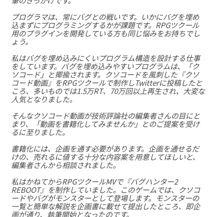
プログラマは、常にバグとの戦いです。いかにバグを埋め
込まずにプログラミングするかが課題です。RPGツクール
用のプラグインを開発している方も同じ悩みをお持ちでし
ょう。
私はバグを埋め込みにくいプログラム構造を設計する仕事
をしています。バグを埋め込みやすいプログラムは、「ク
ソコード」と揶揄されます。クソコードを風刺した『クソ
コード動画』をRPGツクールで制作しTwitterに投稿したと
ころ、多いものでは1.5万RT、70万回以上再生され、大変な
人気となりました。
そんなクソコード動画が技術評論社の編集者さんの目にと
まり、「動画を書籍化してみませんか」とのご提案を受け
るに至りました。
書籍化には、企画を通す必要があります。企画を通せるだ
けの、売れるに値する十分な内容案を用意してほしいと、
編集者さんから相談されました。
私はかねてからRPGツクールMVで『バグハンター2
REBOOT』を制作していました。このゲームでは、クソコ
ードやバグがモンスターとして登場します。モンスターの
一覧と簡単な解説を企画書に載せて提出したところ、即企
画が通り、執筆開始となったのです。