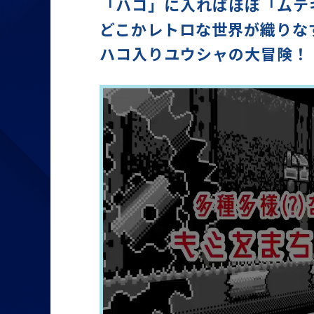
「ハコ」に入ればほぼ「ムテ
どこかレトロな世界が織りな
ハコ入りユウシャの大冒険！