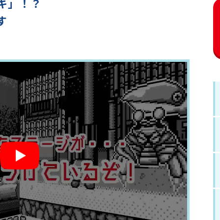
キ」！？
す